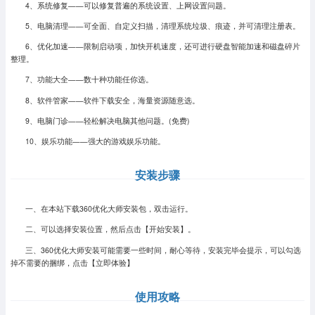
4、系统修复——可以修复普遍的系统设置、上网设置问题。
5、电脑清理——可全面、自定义扫描，清理系统垃圾、痕迹，并可清理注册表。
6、优化加速——限制启动项，加快开机速度，还可进行硬盘智能加速和磁盘碎片
整理。
7、功能大全——数十种功能任你选。
8、软件管家——软件下载安全，海量资源随意选。
9、电脑门诊——轻松解决电脑其他问题。(免费)
10、娱乐功能——强大的游戏娱乐功能。
安装步骤
一、在本站下载360优化大师安装包，双击运行。
二、可以选择安装位置，然后点击【开始安装】。
三、360优化大师安装可能需要一些时间，耐心等待，安装完毕会提示，可以勾选
掉不需要的捆绑，点击【立即体验】
使用攻略