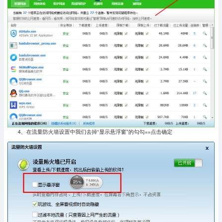
4、在流量防火墙设置中我们去掉“显示悬浮窗”的勾勾==点击确定