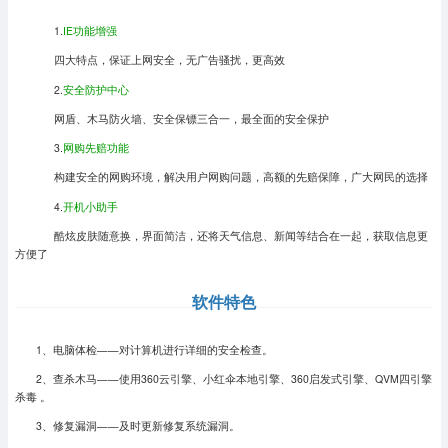
1.
IE功能增强
四大特点，保证上网安全，无广告骚扰，更高效
2.
安全防护中心
网盾、木马防火墙、安全保镖三合一，最全面的安全保护
3.
网购先赔功能
构建安全的网购环境，解决用户网购问题，高额的先赔保障，广大网民的选择
4.
开机小助手
酷炫皮肤随意换，界面简洁，还将天气信息、新闻等结合在一起，获取信息更
方便了
软件特色
1、电脑体检——对计算机进行详细的安全检查。
2、查杀木马——使用360云引擎、小红伞本地引擎、360启发式引擎、QVM四引擎
杀毒 。
3、修复漏洞——及时更新修复系统漏洞。