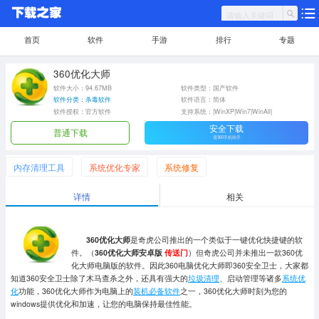
首页
软件
手游
排行
专题
360优化大师
软件大小：94.67MB
软件类型：国产软件
软件分类：杀毒软件
软件语言：简体
软件授权：官方软件
支持系统：|WinXP|Win7|WinAll|
安全下载
普通下载
需360手机助手
内存清理工具
系统优化专家
系统修复
详情
相关
360优化大师
是奇虎公司推出的一个类似于一键优化快捷键的软
件。（
360优化大师安卓版
传送门
）但奇虎公司并未推出一款360优
化大师电脑版的软件。因此360电脑优化大师即360安全卫士，大家都
知道360安全卫士除了木马查杀之外，还具有强大的
垃圾清理
、启动管理等诸多
系统优
化
功能，360优化大师作为电脑上的
装机必备软件
之一，360优化大师时刻为您的
windows提供优化和加速，让您的电脑保持最佳性能。