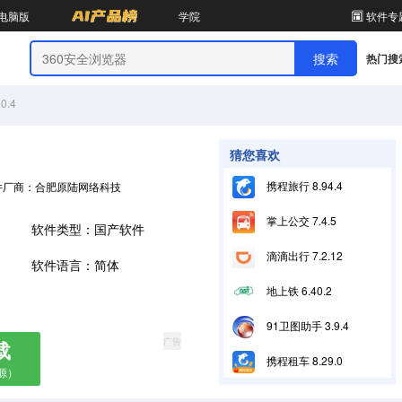
电脑版
学院
软件专
热门搜
.4
猜您喜欢
携程旅行 8.94.4
件厂商：合肥原陆网络科技有限公司
掌上公交 7.4.5
软件类型：国产软件
滴滴出行 7.2.12
软件语言：简体
地上铁 6.40.2
91卫图助手 3.9.4
广告
载
携程租车 8.29.0
源）