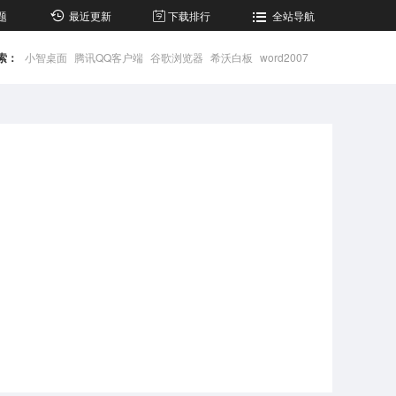
题
最近更新
下载排行
全站导航
索：
小智桌面
腾讯QQ客户端
谷歌浏览器
希沃白板
word2007