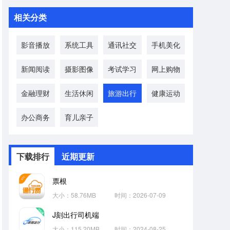
相关分类
影音播放
系统工具
通讯社交
手机美化
新闻阅读
摄影图像
考试学习
网上购物
金融理财
生活休闲
旅游出行
健康运动
办公商务
育儿亲子
下载排行
近期更新
票根
大小：58.76MB
时间：2026-07-09
J刻出行司机端
大小：115.20MB
时间：2024-08-25