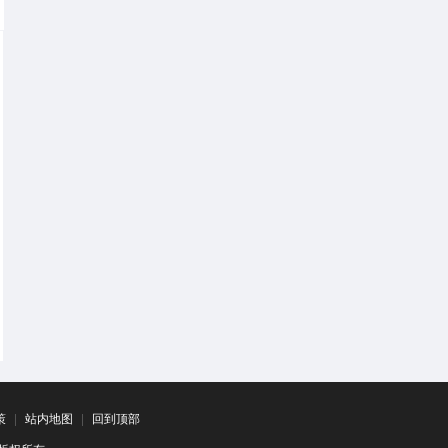
策
|
站内地图
|
回到顶部