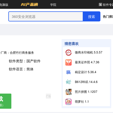
电脑版
学院
软件专
热门搜
猜您喜欢
微商水印相机 5.5.57
件厂商：合肥竹行商务服务有限公司
软件类型：国产软件
最美证件照 4.7.36
软件语言：简体
稿定设计 5.36.4
B612咔叽 14.4.6
照片拼图 1.1207
广告
载
萌萝社 1.1
源）