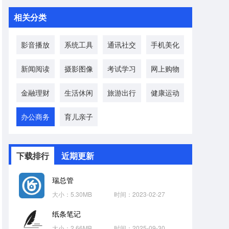
相关分类
影音播放
系统工具
通讯社交
手机美化
新闻阅读
摄影图像
考试学习
网上购物
金融理财
生活休闲
旅游出行
健康运动
办公商务
育儿亲子
下载排行
近期更新
瑞总管
大小：5.30MB
时间：2023-02-27
纸条笔记
大小：2.66MB
时间：2025-09-30