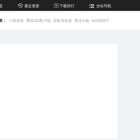
题
最近更新
下载排行
全站导航
索：
小智桌面
腾讯QQ客户端
谷歌浏览器
希沃白板
word2007