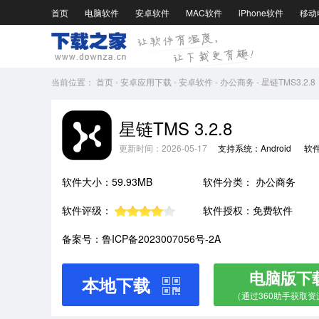
首页
电脑软件
安卓软件
MAC软件
iPhone软件
移动
当前位置：
首页
-
安卓应用下载
-
安卓软件
-
办公商务
-
星链TMS3.2.8
星链TMS 3.2.8
更新时间：2026-05-17
支持系统：Android
软
软件大小：59.93MB
软件分类：
办公商务
软件评级：
软件授权：免费软件
备案号：鲁ICP备2023007056号-2A
电脑版下
本地下载
（通过360助手获取资