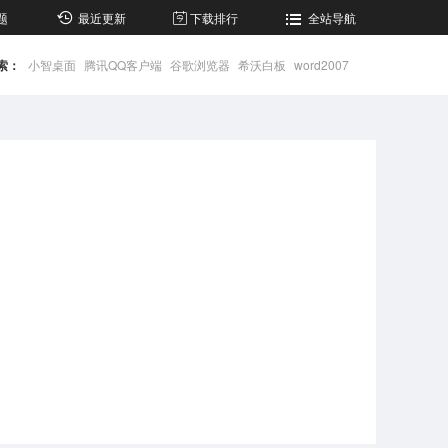
题
最近更新
下载排行
全站导航
索：
小智桌面
腾讯QQ客户端
谷歌浏览器
希沃白板
word2007