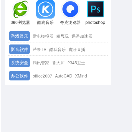
360浏览器
酷狗音乐
夸克浏览器
photoshop
游戏娱乐
雷电模拟器
租号玩
迅游加速器
影音软件
芒果TV
酷我音乐
虎牙直播
系统安全
腾讯管家
鲁大师
2345卫士
办公软件
office2007
AutoCAD
XMind