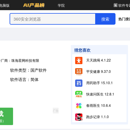
电脑版
学院
软件专
热门搜
0
猜您喜欢
天天跳绳 4.1.22
件厂商：珠海星网科技有限公司
软件类型：国产软件
平安健康 9.37.0
软件语言：简体
用药助手 15.10.1
快速问医生 12.8.1
春雨医生 10.6.4
广告
载
跑步记录 1.1.0
源）