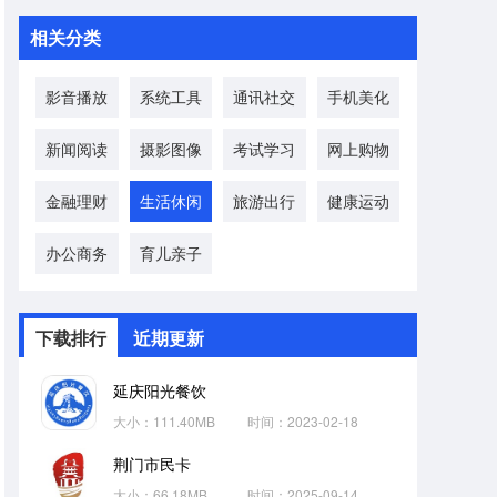
相关分类
影音播放
系统工具
通讯社交
手机美化
新闻阅读
摄影图像
考试学习
网上购物
金融理财
生活休闲
旅游出行
健康运动
办公商务
育儿亲子
下载排行
近期更新
延庆阳光餐饮
大小：111.40MB
时间：2023-02-18
荆门市民卡
大小：66.18MB
时间：2025-09-14