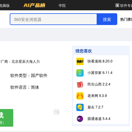
电脑版
学院
软件专
热门搜
猜您喜欢
快看漫画 8.20.0
件厂商：北京星辰大海人力资源服务有限公司
小翼管家 6.11.4
软件类型：国产软件
民生山西 2.2.4
软件语言：简体
老来网 9.3.9
最右 7.2.7
广告
载
圆通速递 5.4.4
源）