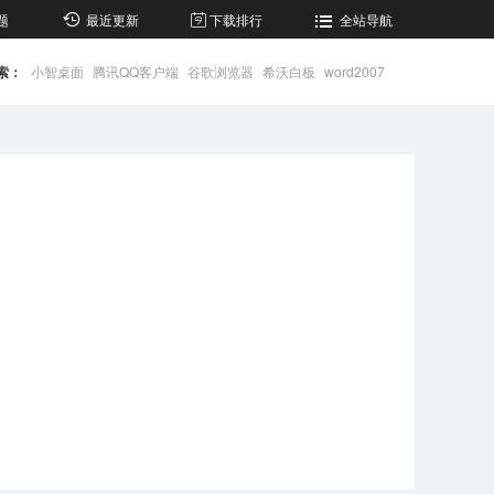
题
最近更新
下载排行
全站导航
索：
小智桌面
腾讯QQ客户端
谷歌浏览器
希沃白板
word2007