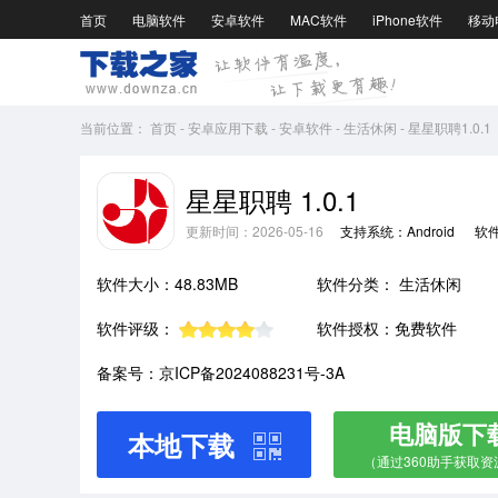
首页
电脑软件
安卓软件
MAC软件
iPhone软件
移动
当前位置：
首页
-
安卓应用下载
-
安卓软件
-
生活休闲
-
星星职聘1.0.1
星星职聘 1.0.1
更新时间：2026-05-16
支持系统：Android
软
软件大小：48.83MB
软件分类：
生活休闲
软件评级：
软件授权：免费软件
备案号：京ICP备2024088231号-3A
电脑版下
本地下载
（通过360助手获取资