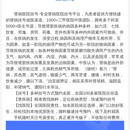
肾病医院挂号-专业肾病医院挂号平台，为患者提供方便快捷
的肾病挂号就医渠道。1000+三甲医院中医团队，拥有多个科室
5000+医生号源；导致肾脏疾病的病因多种多样，如六淫、七情、
饮食、劳逸、房劳、药毒、意外伤害等多种内外因素均可致病。并
且，在疾病的发生、演变过程,病因和其病理产物常互相作用，互
为因果。如某一阶段的病理产物也可成为另一阶段的致病因素，并
导致疾病的发展；如各种致病因素导致脏腑功能失调而产生的内生
五气，如内风、内寒、内湿、内燥、内火，以及淤血阻滞，常常成
为导致肾脏疾病加重及发展的治病因素。中医认为，肾病是由外邪
侵袭，或劳欲过度，久病耗伤精气等所致。《脉经》卷六：“肾
病，其色黑，其气虚弱，吸吸少气，两耳苦聋，腰痛，时时失精，
饮食减少，膝以下清。”治宜据辨证，相应采用补肾填精。滋阴温
阳，补肾纳气、通阳行水等法。
【挂号】多种挂号方式预约名医，全国100多家医院任你选
【查疾病】精准查找病种，定位疾病类型，快速预约挂号
【找医院】全国医院查找，知名医院就近选择，家门口的好医
生，轻松找到本地优质医生，随时极速挂号预约，线下及时就医
手机随时关注号源变化，真正避开号贩子，不收取任何费用，