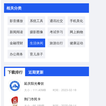
相关分类
影音播放
系统工具
通讯社交
手机美化
新闻阅读
摄影图像
考试学习
网上购物
金融理财
生活休闲
旅游出行
健康运动
办公商务
育儿亲子
下载排行
近期更新
延庆阳光餐饮
大小：111.40MB
时间：2023-02-18
荆门市民卡
大小：66.18MB
时间：2025-09-14