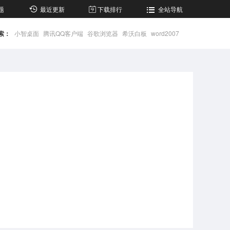
题
最近更新
下载排行
全站导航
索：
小智桌面
腾讯QQ客户端
谷歌浏览器
希沃白板
word2007