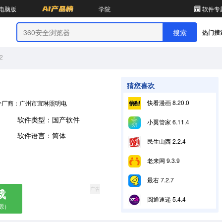
电脑版
学院
软件专
热门搜
2
猜您喜欢
快看漫画 8.20.0
件厂商：广州市宜琳照明电器有限公司
软件类型：国产软件
小翼管家 6.11.4
软件语言：简体
民生山西 2.2.4
老来网 9.3.9
最右 7.2.7
广告
载
圆通速递 5.4.4
源）