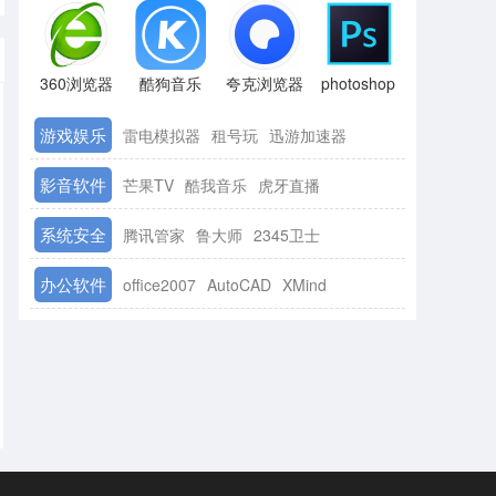
360浏览器
酷狗音乐
夸克浏览器
photoshop
游戏娱乐
雷电模拟器
租号玩
迅游加速器
影音软件
芒果TV
酷我音乐
虎牙直播
系统安全
腾讯管家
鲁大师
2345卫士
办公软件
office2007
AutoCAD
XMind