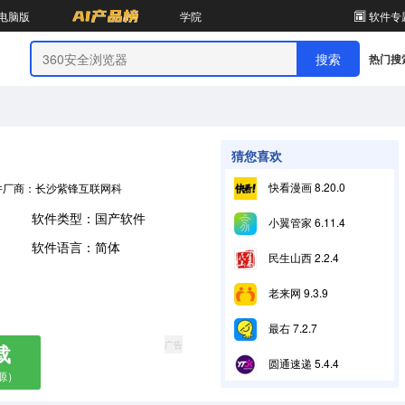
电脑版
学院
软件专
热门搜
猜您喜欢
快看漫画 8.20.0
件厂商：长沙紫锋互联网科技有限公司
软件类型：国产软件
小翼管家 6.11.4
软件语言：简体
民生山西 2.2.4
老来网 9.3.9
最右 7.2.7
广告
载
圆通速递 5.4.4
源）