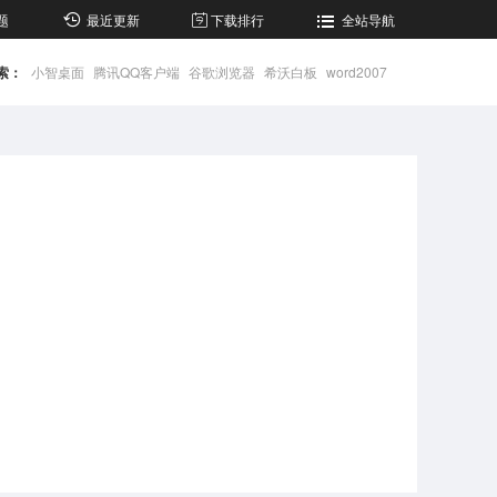
题
最近更新
下载排行
全站导航
索：
小智桌面
腾讯QQ客户端
谷歌浏览器
希沃白板
word2007