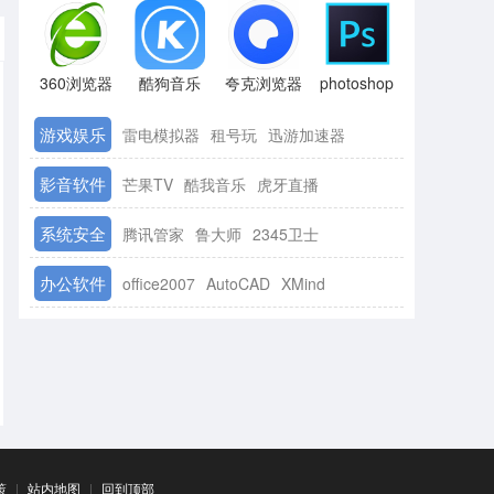
360浏览器
酷狗音乐
夸克浏览器
photoshop
游戏娱乐
雷电模拟器
租号玩
迅游加速器
影音软件
芒果TV
酷我音乐
虎牙直播
系统安全
腾讯管家
鲁大师
2345卫士
办公软件
office2007
AutoCAD
XMind
策
|
站内地图
|
回到顶部