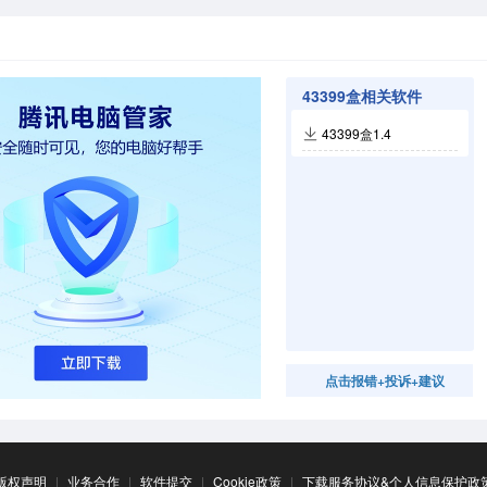
43399盒相关软件
43399盒1.4
点击报错+投诉+建议
版权声明
|
业务合作
|
软件提交
|
Cookie政策
|
下载服务协议&个人信息保护政