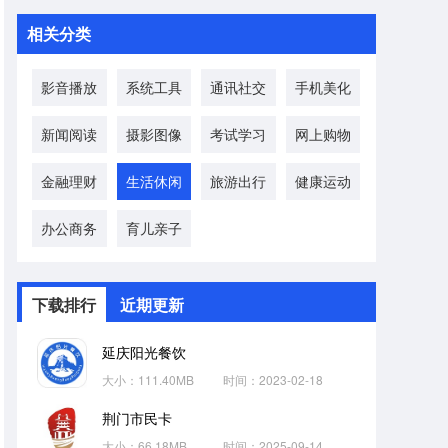
相关分类
影音播放
系统工具
通讯社交
手机美化
新闻阅读
摄影图像
考试学习
网上购物
金融理财
生活休闲
旅游出行
健康运动
办公商务
育儿亲子
下载排行
近期更新
延庆阳光餐饮
大小：111.40MB
时间：2023-02-18
荆门市民卡
大小：66.18MB
时间：2025-09-14