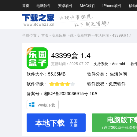
首页
电脑软件
安卓软件
MAC软件
iPhone软件
移动
当前位置：
首页
-
安卓应用下载
-
安卓软件
-
生活休闲
-
43399盒1.4
43399盒 1.4
更新时间：2025-07-27
支持系统：Android
软
软件大小：55.35MB
软件分类：
生活休闲
软件评级：
软件授权：免费软件
备案号：湘ICP备2023036915号-10A
Win版下载
电脑版下
本地下载
（通过360助手获取资