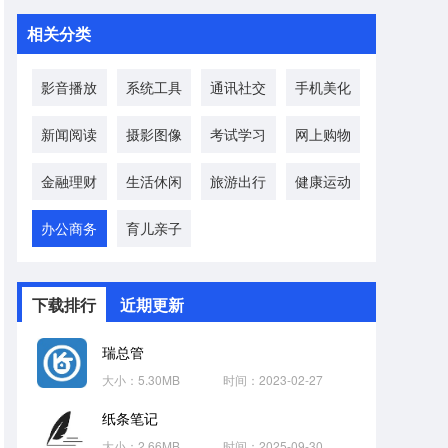
相关分类
影音播放
系统工具
通讯社交
手机美化
新闻阅读
摄影图像
考试学习
网上购物
金融理财
生活休闲
旅游出行
健康运动
办公商务
育儿亲子
下载排行
近期更新
瑞总管
大小：5.30MB
时间：2023-02-27
纸条笔记
大小：2.66MB
时间：2025-09-30