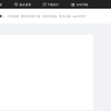
题
最近更新
下载排行
全站导航
索：
小智桌面
腾讯QQ客户端
谷歌浏览器
希沃白板
word2007