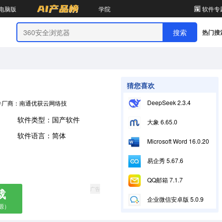
电脑版
学院
软件专
热门搜
猜您喜欢
DeepSeek 2.3.4
件厂商：南通优获云网络技术有限公司
软件类型：国产软件
大象 6.65.0
软件语言：简体
Microsoft Word 16.0.20228.20090
易企秀 5.67.6
QQ邮箱 7.1.7
广告
载
企业微信安卓版 5.0.9
源）