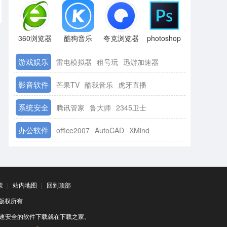
360浏览器
酷狗音乐
夸克浏览器
photoshop
游戏娱乐
雷电模拟器
租号玩
迅游加速器
影音软件
芒果TV
酷我音乐
虎牙直播
系统安全
腾讯管家
鲁大师
2345卫士
办公软件
office2007
AutoCAD
XMind
策
|
站内地图
|
回到顶部
司 版权所有
速安全的软件下载就在下载之家。