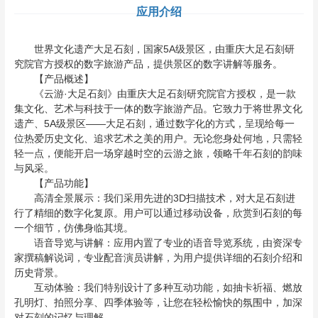
应用介绍
世界文化遗产大足石刻，国家5A级景区，由重庆大足石刻研
究院官方授权的数字旅游产品，提供景区的数字讲解等服务。
【产品概述】
《云游·大足石刻》由重庆大足石刻研究院官方授权，是一款
集文化、艺术与科技于一体的数字旅游产品。它致力于将世界文化
遗产、5A级景区——大足石刻，通过数字化的方式，呈现给每一
位热爱历史文化、追求艺术之美的用户。无论您身处何地，只需轻
轻一点，便能开启一场穿越时空的云游之旅，领略千年石刻的韵味
与风采。
【产品功能】
高清全景展示：我们采用先进的3D扫描技术，对大足石刻进
行了精细的数字化复原。用户可以通过移动设备，欣赏到石刻的每
一个细节，仿佛身临其境。
语音导览与讲解：应用内置了专业的语音导览系统，由资深专
家撰稿解说词，专业配音演员讲解，为用户提供详细的石刻介绍和
历史背景。
互动体验：我们特别设计了多种互动功能，如抽卡祈福、燃放
孔明灯、拍照分享、四季体验等，让您在轻松愉快的氛围中，加深
对石刻的记忆与理解。