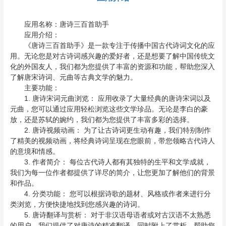
应用名称：唐诗三百首助手
应用介绍：
《唐诗三百首助手》是一款专注于传播中国古代诗词文化的应
用。无论您是对古诗词感兴趣的爱好者，还是想要了解中国传统文
化的外国友人，我们都为您提供了丰富的资源和功能，帮助您深入
了解唐宋诗词、元曲等古典文学的魅力。
主要功能：
1. 唐诗宋词元曲浏览： 应用收录了大量经典的唐诗宋词以及
元曲，您可以通过应用轻松浏览这些文学珍品。无论是李白的豪
放，还是苏轼的婉约，我们都为您提供了丰富多彩的选择。
2. 唐诗视频动画： 为了让古诗词更生动有趣，我们特别制作
了精美的视频动画，将经典诗词呈现在您眼前，带您领略古代诗人
的意境和情感。
3. 作者简介： 每位古代诗人都有其独特的生平和文学成就，
我们为每一位作者都提供了详尽的简介，让您更加了解他们的背景
和作品。
4. 分类功能： 您可以根据诗歌的题材、风格或作者来进行分
类浏览，方便快捷地找到您感兴趣的诗词。
5. 唐诗翻译与赏析： 对于非汉语母语者或对古汉语不太熟悉
的用户，我们提供了对唐诗的精准翻译，同时附上了赏析，帮助您