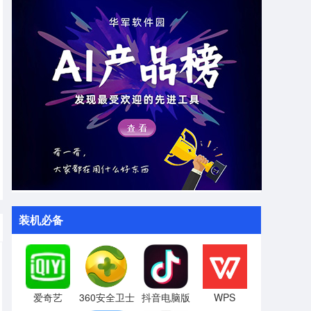
装机必备
爱奇艺
360安全卫士
抖音电脑版
WPS