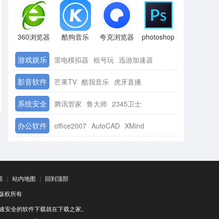
360浏览器
酷狗音乐
夸克浏览器
photoshop
游戏娱乐
雷电模拟器
租号玩
迅游加速器
影音软件
芒果TV
酷我音乐
虎牙直播
系统安全
腾讯管家
鲁大师
2345卫士
办公软件
office2007
AutoCAD
XMind
策
|
站内地图
|
回到顶部
司 版权所有
速安全的软件下载就在下载之家。