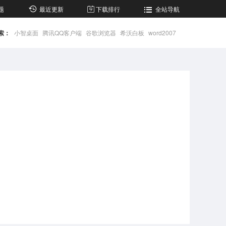
题
最近更新
下载排行
全站导航
索：
小智桌面
腾讯QQ客户端
谷歌浏览器
希沃白板
word2007