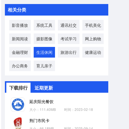
相关分类
影音播放
系统工具
通讯社交
手机美化
新闻阅读
摄影图像
考试学习
网上购物
金融理财
生活休闲
旅游出行
健康运动
办公商务
育儿亲子
下载排行
近期更新
延庆阳光餐饮
大小：111.40MB
时间：2023-02-18
荆门市民卡
大小：66.18MB
时间：2025-09-14