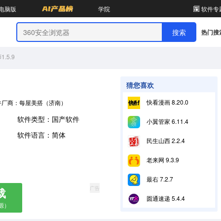
电脑版
学院
软件专
热门搜
.5.9
猜您喜欢
快看漫画 8.20.0
件厂商：每屋美搭（济南）供应链管理有限公司
软件类型：国产软件
小翼管家 6.11.4
软件语言：简体
民生山西 2.2.4
老来网 9.3.9
最右 7.2.7
广告
载
圆通速递 5.4.4
源）