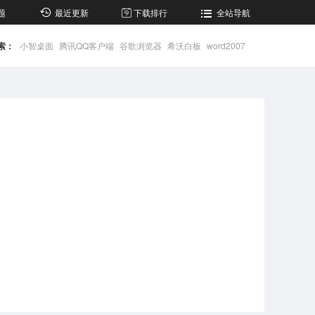
题
最近更新
下载排行
全站导航
索：
小智桌面
腾讯QQ客户端
谷歌浏览器
希沃白板
word2007