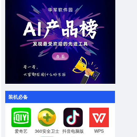
装机必备
爱奇艺
360安全卫士
抖音电脑版
WPS