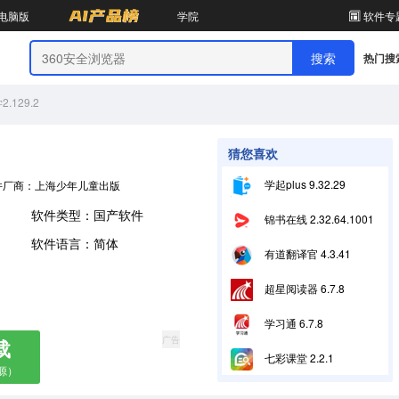
电脑版
学院
软件专
热门搜
129.2
猜您喜欢
学起plus 9.32.29
件厂商：上海少年儿童出版社有限公司
软件类型：国产软件
锦书在线 2.32.64.10013
软件语言：简体
有道翻译官 4.3.41
超星阅读器 6.7.8
学习通 6.7.8
广告
载
七彩课堂 2.2.1
源）