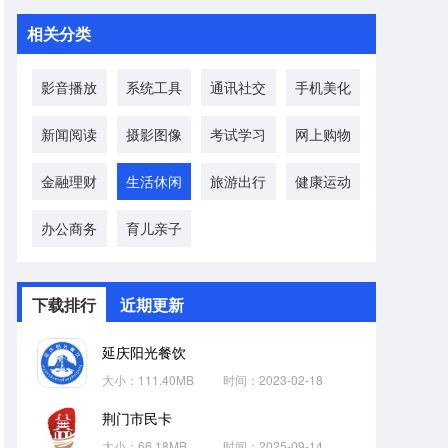
相关分类
影音播放
系统工具
通讯社交
手机美化
新闻阅读
摄影图像
考试学习
网上购物
金融理财
生活休闲
旅游出行
健康运动
办公商务
育儿亲子
下载排行
近期更新
延庆阳光餐饮
大小：111.40MB
时间：2023-02-18
荆门市民卡
大小：66.18MB
时间：2025-09-14