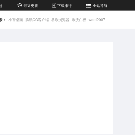
题
最近更新
下载排行
全站导航
索：
小智桌面
腾讯QQ客户端
谷歌浏览器
希沃白板
word2007