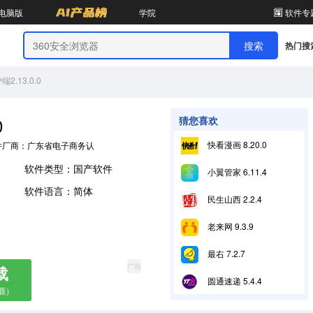
电脑版
学院
软件专
热门搜
.13.0.0
0
猜您喜欢
快看漫画 8.20.0
件厂商：广东省电子商务认证有限公司
软件类型：国产软件
小翼管家 6.11.4
软件语言：简体
民生山西 2.2.4
老来网 9.3.9
最右 7.2.7
广告
载
圆通速递 5.4.4
源）