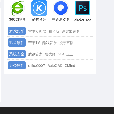
360浏览器
酷狗音乐
夸克浏览器
photoshop
游戏娱乐
雷电模拟器
租号玩
迅游加速器
影音软件
芒果TV
酷我音乐
虎牙直播
系统安全
腾讯管家
鲁大师
2345卫士
办公软件
office2007
AutoCAD
XMind