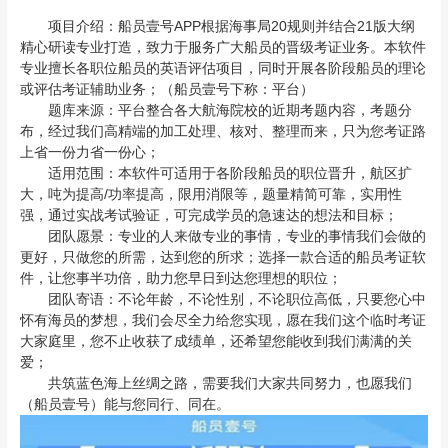
项目介绍：船员壹号APP根据海事局20规则并结合21版大纲
精心研读专业打造，致力于服务广大船员的晋级考证业务。本软件
专业擅长各职位船员的英语评估项目，同时开展各阶段船员的理论
或评估考证辅助业务；（船员壹号下称：平台）
题库来源：平台整合各大航海院校的近期考题内容，考题分
布，经过我们高精端的加工处理、核对、整理而来，只为您考证路
上省一份力省一份心；
适用范围：本软件可适用于各阶段船员的职位晋升，航区扩
大，吨为提高/功率提高，限用消限等，题量精简可靠，实用性
强，通过实战考试验证，可完成学员的急速达的想法和目标；
团队愿景：专业的人来做专业的事情，专业的事情我们会做的
更好，只做您的所需，达到您的所求；选择一款合适的船员考证软
件，让您事半功倍，助力您早日到达您理想的职位；
团队寄语：不论年龄，不论性别，不论职位高低，只要您心中
怀有海员的梦想，我们会尽全力给您实现，愿在我们这个临时考证
大家庭里，您不止收获了成绩单，还希望您能收到我们满满的关
爱；
共筑蓝色海上丝绸之路，需要我们大家共同努力，也愿我们
（船员壹号）能与您同行、同在。