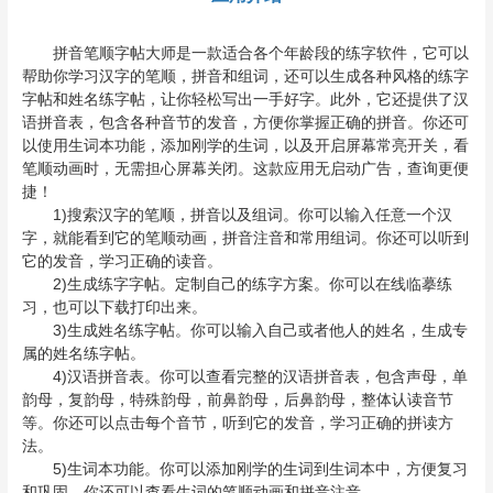
拼音笔顺字帖大师是一款适合各个年龄段的练字软件，它可以
帮助你学习汉字的笔顺，拼音和组词，还可以生成各种风格的练字
字帖和姓名练字帖，让你轻松写出一手好字。此外，它还提供了汉
语拼音表，包含各种音节的发音，方便你掌握正确的拼音。你还可
以使用生词本功能，添加刚学的生词，以及开启屏幕常亮开关，看
笔顺动画时，无需担心屏幕关闭。这款应用无启动广告，查询更便
捷！
1)搜索汉字的笔顺，拼音以及组词。你可以输入任意一个汉
字，就能看到它的笔顺动画，拼音注音和常用组词。你还可以听到
它的发音，学习正确的读音。
2)生成练字字帖。定制自己的练字方案。你可以在线临摹练
习，也可以下载打印出来。
3)生成姓名练字帖。你可以输入自己或者他人的姓名，生成专
属的姓名练字帖。
4)汉语拼音表。你可以查看完整的汉语拼音表，包含声母，单
韵母，复韵母，特殊韵母，前鼻韵母，后鼻韵母，整体认读音节
等。你还可以点击每个音节，听到它的发音，学习正确的拼读方
法。
5)生词本功能。你可以添加刚学的生词到生词本中，方便复习
和巩固。你还可以查看生词的笔顺动画和拼音注音。