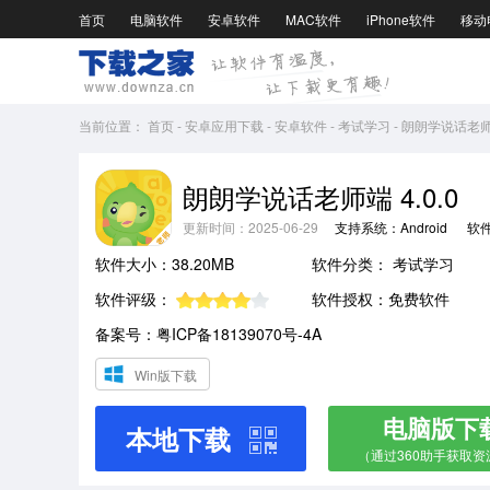
首页
电脑软件
安卓软件
MAC软件
iPhone软件
移动
当前位置：
首页
-
安卓应用下载
-
安卓软件
-
考试学习
-
朗朗学说话老师端
朗朗学说话老师端 4.0.0
更新时间：2025-06-29
支持系统：Android
软
软件大小：38.20MB
软件分类：
考试学习
软件评级：
软件授权：免费软件
备案号：粤ICP备18139070号-4A
Win版下载
电脑版下
本地下载
（通过360助手获取资