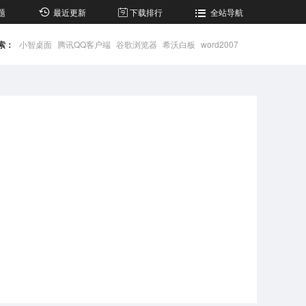
题
最近更新
下载排行
全站导航
索：
小智桌面
腾讯QQ客户端
谷歌浏览器
希沃白板
word2007