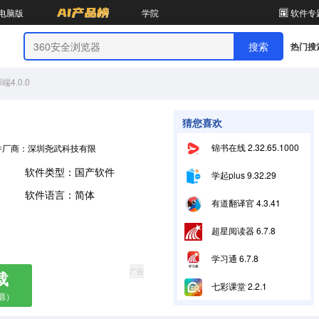
电脑版
学院
软件专
热门搜
4.0.0
猜您喜欢
锦书在线 2.32.65.10007
件厂商：深圳尧武科技有限公司
软件类型：国产软件
学起plus 9.32.29
软件语言：简体
有道翻译官 4.3.41
超星阅读器 6.7.8
学习通 6.7.8
广告
载
七彩课堂 2.2.1
源）