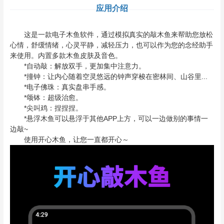
应用介绍
这是一款电子木鱼软件，通过模拟真实的敲木鱼来帮助您放松
心情，舒缓情绪，心灵平静，减轻压力，也可以作为您的念经助手
来使用。内置多款木鱼皮肤及音色。
*自动敲：解放双手，更加集中注意力。
*撞钟：让内心随着空灵悠远的钟声穿梭在密林间、山谷里...
*电子佛珠：真实盘串手感。
*颂钵：超级治愈。
*尖叫鸡：捏捏捏。
*悬浮木鱼可以悬浮于其他APP上方，可以一边做别的事情一
边敲~
使用开心木鱼，让您一直都开心～