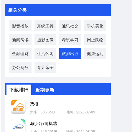
相关分类
影音播放
系统工具
通讯社交
手机美化
新闻阅读
摄影图像
考试学习
网上购物
金融理财
生活休闲
旅游出行
健康运动
办公商务
育儿亲子
下载排行
近期更新
票根
大小：58.76MB
时间：2026-07-09
J刻出行司机端
大小：115.20MB
时间：2024-08-25