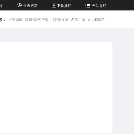
题
最近更新
下载排行
全站导航
索：
小智桌面
腾讯QQ客户端
谷歌浏览器
希沃白板
word2007