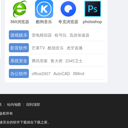
360浏览器
酷狗音乐
夸克浏览器
photoshop
游戏娱乐
雷电模拟器
租号玩
迅游加速器
影音软件
芒果TV
酷我音乐
虎牙直播
系统安全
腾讯管家
鲁大师
2345卫士
办公软件
office2007
AutoCAD
XMind
策
|
站内地图
|
回到顶部
司 版权所有
速安全的软件下载就在下载之家。