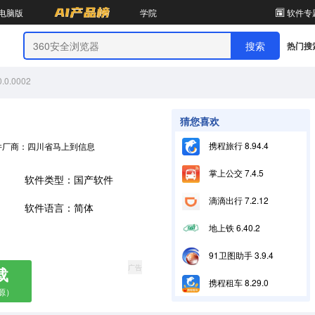
电脑版
学院
软件专
热门搜
0.0002
猜您喜欢
携程旅行 8.94.4
件厂商：四川省马上到信息技术有限公司
掌上公交 7.4.5
软件类型：国产软件
滴滴出行 7.2.12
软件语言：简体
地上铁 6.40.2
91卫图助手 3.9.4
广告
载
携程租车 8.29.0
源）