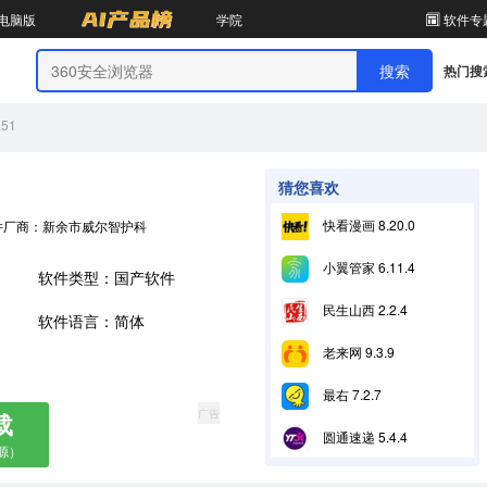
电脑版
学院
软件专
热门搜
.51
猜您喜欢
快看漫画 8.20.0
件厂商：新余市威尔智护科技合伙企业（有限合伙）
小翼管家 6.11.4
软件类型：国产软件
民生山西 2.2.4
软件语言：简体
老来网 9.3.9
最右 7.2.7
广告
载
圆通速递 5.4.4
源）