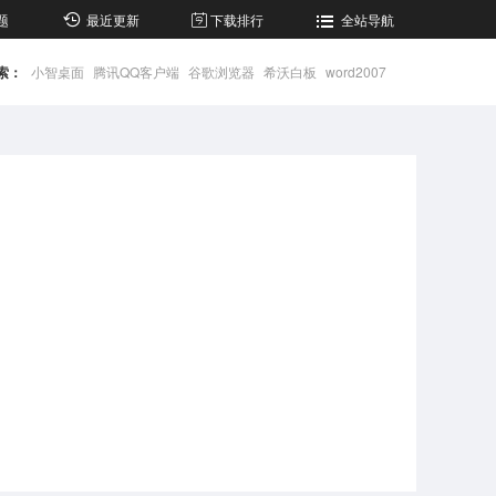
题
最近更新
下载排行
全站导航
索：
小智桌面
腾讯QQ客户端
谷歌浏览器
希沃白板
word2007