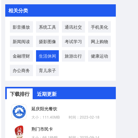
相关分类
影音播放
系统工具
通讯社交
手机美化
新闻阅读
摄影图像
考试学习
网上购物
金融理财
生活休闲
旅游出行
健康运动
办公商务
育儿亲子
下载排行
近期更新
延庆阳光餐饮
大小：111.40MB
时间：2023-02-18
荆门市民卡
大小：66.18MB
时间：2025-09-14