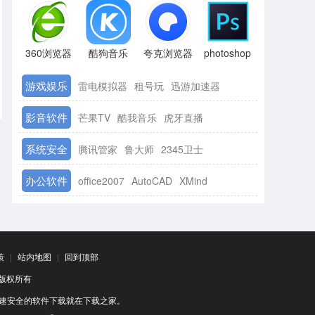
360浏览器
酷狗音乐
夸克浏览器
photoshop
游戏娱乐
雷电模拟器
租号玩
迅游加速器
影音软件
芒果TV
酷我音乐
虎牙直播
系统安全
腾讯管家
鲁大师
2345卫士
办公软件
office2007
AutoCAD
XMind
策
|
站内地图
|
回到顶部
司 版权所有
速安全的软件下载就在下载之家。