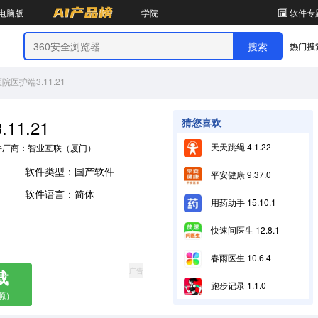
电脑版
学院
软件专
热门搜
医护端3.11.21
1.21
猜您喜欢
天天跳绳 4.1.22
件厂商：智业互联（厦门）健康科技有限公司
软件类型：国产软件
平安健康 9.37.0
软件语言：简体
用药助手 15.10.1
快速问医生 12.8.1
春雨医生 10.6.4
广告
载
跑步记录 1.1.0
源）