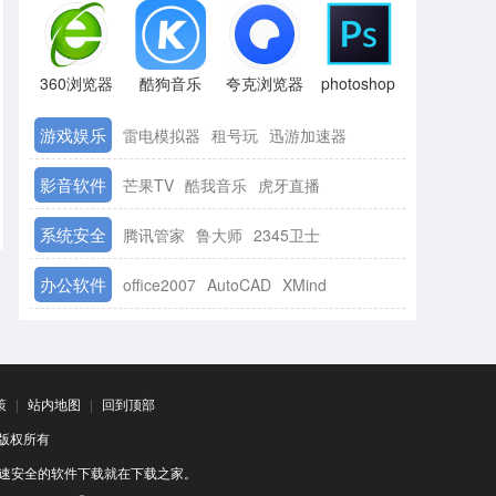
360浏览器
酷狗音乐
夸克浏览器
photoshop
游戏娱乐
雷电模拟器
租号玩
迅游加速器
影音软件
芒果TV
酷我音乐
虎牙直播
系统安全
腾讯管家
鲁大师
2345卫士
办公软件
office2007
AutoCAD
XMind
策
|
站内地图
|
回到顶部
司 版权所有
速安全的软件下载就在下载之家。