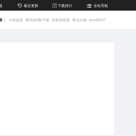
题
最近更新
下载排行
全站导航
索：
小智桌面
腾讯QQ客户端
谷歌浏览器
希沃白板
word2007