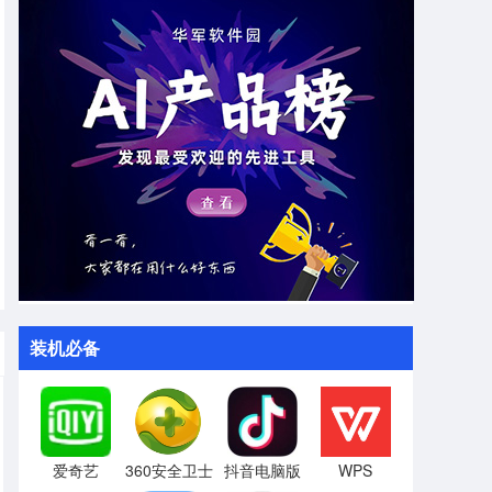
装机必备
爱奇艺
360安全卫士
抖音电脑版
WPS