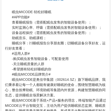
眠虫MICODE·轻松好睡眠
#APP功能#
查看睡眠报告（需搭配眠虫发售的智能设备使用）；
实时监测心率、呼吸（需搭配眠虫发售的智能设备使用）；
设备远程操控（需搭配眠虫发售的智能设备使用）；
助眠音乐、助眠课程；
睡眠分享：⑴睡眠报告分享朋友圈；⑵睡眠设备分享好友，运
行好友查看；
#适用人群#
-购买眠虫发售智能设备，可配套使用
-关注睡眠质量的人群
-希望拥有轻松好睡眠的你
#眠虫MICODE品牌简介#
眠虫MICODE是奥佳华集团（002614.SZ）旗下睡眠品牌。我
们秉承着让每一个人都能有健康好睡眠的使命，围绕智慧睡眠为核
心，整合按摩助眠、环境助眠等集团内外资源，构建智慧睡眠协同
生态，提供睡眠全场景解决方案。
眠虫MICODE基于系统+产品+服务的理念，终端智能产品通过
MICODE云平台智能交互，主动为用户提供睡眠状态监测、睡眠质
量评估、睡眠质量干预等多种服务，形成基于大数据的睡眠实时在