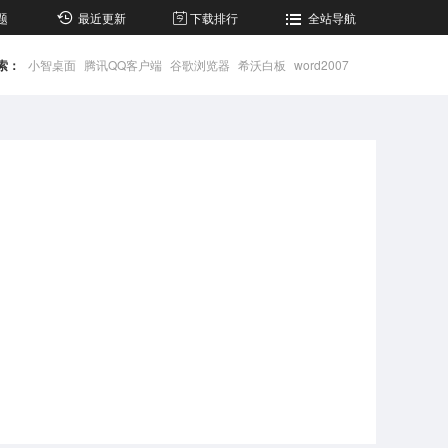
题
最近更新
下载排行
全站导航
索：
小智桌面
腾讯QQ客户端
谷歌浏览器
希沃白板
word2007