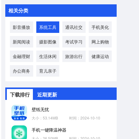
相关分类
影音播放
系统工具
通讯社交
手机美化
新闻阅读
摄影图像
考试学习
网上购物
金融理财
生活休闲
旅游出行
健康运动
办公商务
育儿亲子
下载排行
近期更新
壁纸无忧
大小：53.14MB
时间：2024-10-10
手机一键降温神器
大小：26.50MB
时间：2024-10-10