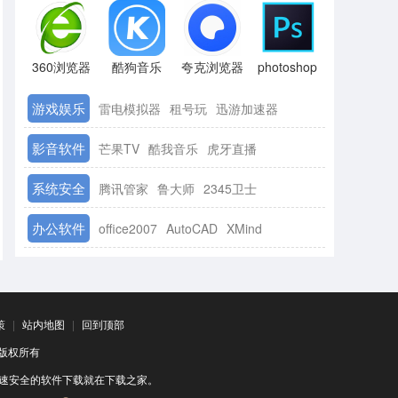
360浏览器
酷狗音乐
夸克浏览器
photoshop
游戏娱乐
雷电模拟器
租号玩
迅游加速器
影音软件
芒果TV
酷我音乐
虎牙直播
系统安全
腾讯管家
鲁大师
2345卫士
办公软件
office2007
AutoCAD
XMind
策
|
站内地图
|
回到顶部
司 版权所有
速安全的软件下载就在下载之家。