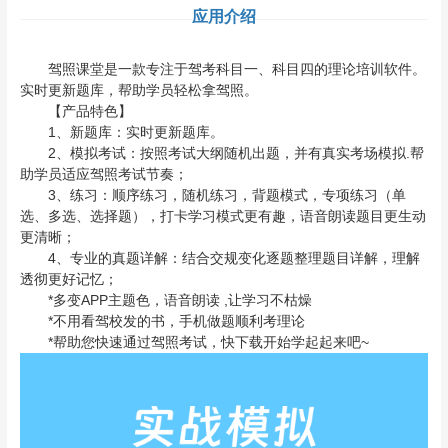
应用介绍
驾照课堂是一款专注于驾考科目一、科目四的理论培训软件。
实时更新题库，帮助学员轻松拿驾照。
【产品特色】
1、新题库：实时更新题库。
2、模拟考试：按照考试大纲随机出题，并有真实考场模拟.帮
助学员适应驾照考试节奏；
3、练习：顺序练习，随机练习，背题模式，专项练习（单
选、多选、选择题），打卡学习模式更有趣，语音朗读题目更生动
更清晰；
4、专业的真题详解：结合交规变化逐题整理题目详解，理解
透彻更好记忆；
*多变APP主题色，语音朗读 ,让学习不枯燥
*不用看驾校发的书，手机做题顺利考理论
*帮助您快速通过驾照考试，快下载开始学起起来吧~