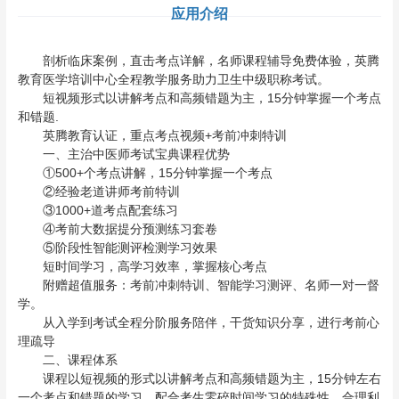
应用介绍
剖析临床案例，直击考点详解，名师课程辅导免费体验，英腾
教育医学培训中心全程教学服务助力卫生中级职称考试。
短视频形式以讲解考点和高频错题为主，15分钟掌握一个考点
和错题.
英腾教育认证，重点考点视频+考前冲刺特训
一、主治中医师考试宝典课程优势
①500+个考点讲解，15分钟掌握一个考点
②经验老道讲师考前特训
③1000+道考点配套练习
④考前大数据提分预测练习套卷
⑤阶段性智能测评检测学习效果
短时间学习，高学习效率，掌握核心考点
附赠超值服务：考前冲刺特训、智能学习测评、名师一对一督
学。
从入学到考试全程分阶服务陪伴，干货知识分享，进行考前心
理疏导
二、课程体系
课程以短视频的形式以讲解考点和高频错题为主，15分钟左右
一个考点和错题的学习，配合考生零碎时间学习的特殊性，合理利