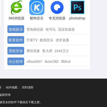
360浏览器
酷狗音乐
夸克浏览器
photoshop
游戏娱乐
雷电模拟器
租号玩
迅游加速器
影音软件
芒果TV
酷我音乐
虎牙直播
系统安全
腾讯管家
鲁大师
2345卫士
办公软件
office2007
AutoCAD
XMind
策
|
站内地图
|
回到顶部
司 版权所有
速安全的软件下载就在下载之家。