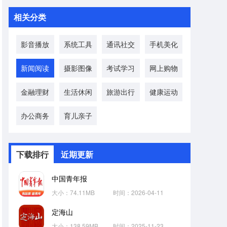
相关分类
影音播放
系统工具
通讯社交
手机美化
新闻阅读
摄影图像
考试学习
网上购物
金融理财
生活休闲
旅游出行
健康运动
办公商务
育儿亲子
下载排行
近期更新
中国青年报
大小：74.11MB
时间：2026-04-11
定海山
大小：138.59MB
时间：2025-11-23