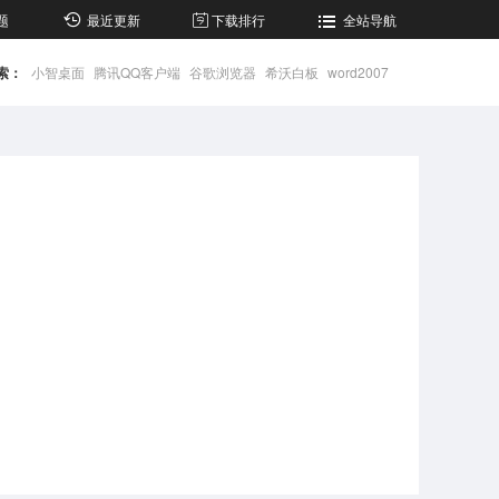
题
最近更新
下载排行
全站导航
索：
小智桌面
腾讯QQ客户端
谷歌浏览器
希沃白板
word2007