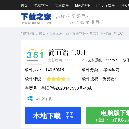
首页
电脑软件
安卓软件
MAC软件
iPhone软件
移动
当前位置：
首页
-
安卓应用下载
-
安卓软件
-
考试学习
-
简而谱1.0.1
简而谱 1.0.1
更新时间：2025-05-02
支持系统：Android
软
软件大小：140.60MB
软件分类：
考试学习
软件评级：
软件授权：免费软件
备案号：粤ICP备2023147590号-46A
Win版下载
电脑版下
本地下载
（通过360助手获取资