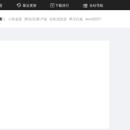
题
最近更新
下载排行
全站导航
索：
小智桌面
腾讯QQ客户端
谷歌浏览器
希沃白板
word2007