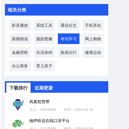
相关分类
影音播放
系统工具
通讯社交
手机美化
新闻阅读
摄影图像
考试学习
网上购物
金融理财
生活休闲
旅游出行
健康运动
办公商务
育儿亲子
下载排行
近期更新
凤凰智慧帮
大小：166.02MB
时间：2024-09-18
驰声听说在线口语平台
大小：132.75MB
时间：2026-04-08