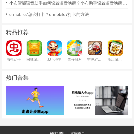
小布智能语音助手如何设置语音唤醒？小布助手设置语音唤醒的方法
e-mobile7怎么打卡？e-mobile7打卡的方法
精品推荐
虫虫助手
同城游戏大厅
JJ斗地主
蛋仔派对
宁波游戏大厅
浙江游戏大厅
铁
热门合集
网站地图
|
返回首页