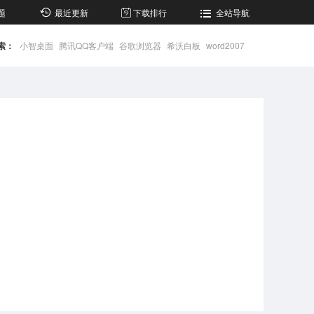
题
最近更新
下载排行
全站导航
索：
小智桌面
腾讯QQ客户端
谷歌浏览器
希沃白板
word2007