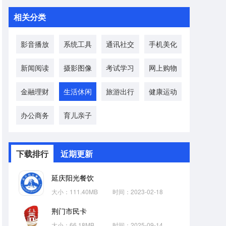
相关分类
影音播放
系统工具
通讯社交
手机美化
新闻阅读
摄影图像
考试学习
网上购物
金融理财
生活休闲
旅游出行
健康运动
办公商务
育儿亲子
下载排行
近期更新
延庆阳光餐饮
大小：111.40MB
时间：2023-02-18
荆门市民卡
大小：66.18MB
时间：2025-09-14