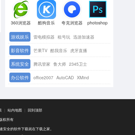
360浏览器
酷狗音乐
夸克浏览器
photoshop
游戏娱乐
雷电模拟器
租号玩
迅游加速器
影音软件
芒果TV
酷我音乐
虎牙直播
系统安全
腾讯管家
鲁大师
2345卫士
办公软件
office2007
AutoCAD
XMind
策
|
站内地图
|
回到顶部
司 版权所有
速安全的软件下载就在下载之家。