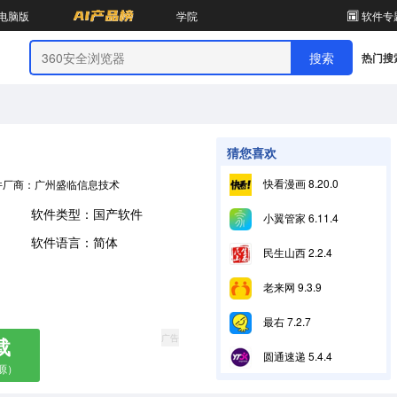
电脑版
学院
软件专
热门搜
猜您喜欢
快看漫画 8.20.0
件厂商：广州盛临信息技术咨询有限公司
软件类型：国产软件
小翼管家 6.11.4
软件语言：简体
民生山西 2.2.4
老来网 9.3.9
最右 7.2.7
广告
载
圆通速递 5.4.4
源）