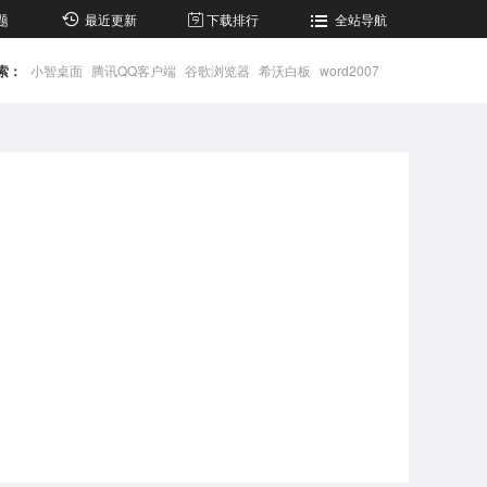
题
最近更新
下载排行
全站导航
索：
小智桌面
腾讯QQ客户端
谷歌浏览器
希沃白板
word2007