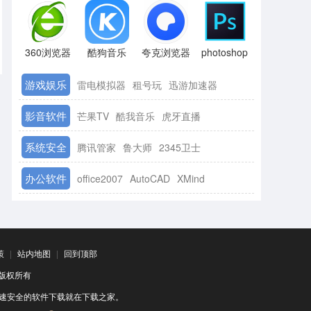
360浏览器
酷狗音乐
夸克浏览器
photoshop
游戏娱乐
雷电模拟器
租号玩
迅游加速器
影音软件
芒果TV
酷我音乐
虎牙直播
系统安全
腾讯管家
鲁大师
2345卫士
办公软件
office2007
AutoCAD
XMind
策
|
站内地图
|
回到顶部
司 版权所有
速安全的软件下载就在下载之家。