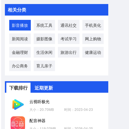
相关分类
影音播放
系统工具
通讯社交
手机美化
新闻阅读
摄影图像
考试学习
网上购物
金融理财
生活休闲
旅游出行
健康运动
办公商务
育儿亲子
下载排行
近期更新
云视听极光
大小：20.70MB
时间：2023-04-23
配音神器
大小：119.02MB
时间：2026-04-25