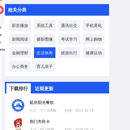
相关分类
影音播放
系统工具
通讯社交
手机美化
新闻阅读
摄影图像
考试学习
网上购物
金融理财
生活休闲
旅游出行
健康运动
办公商务
育儿亲子
下载排行
近期更新
延庆阳光餐饮
大小：111.40MB
时间：2023-02-18
荆门市民卡
大小：66.18MB
时间：2025-09-14