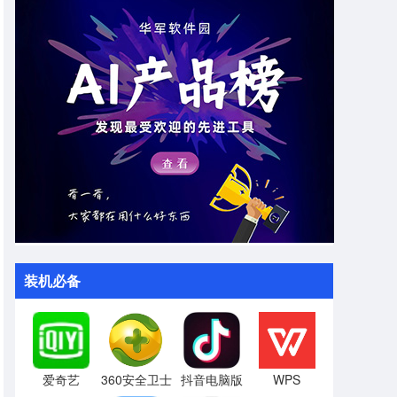
装机必备
爱奇艺
360安全卫士
抖音电脑版
WPS