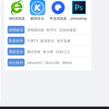
360浏览器
酷狗音乐
夸克浏览器
photoshop
游戏娱乐
雷电模拟器
租号玩
迅游加速器
影音软件
芒果TV
酷我音乐
虎牙直播
系统安全
腾讯管家
鲁大师
2345卫士
办公软件
office2007
AutoCAD
XMind