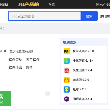
电脑版
学院
软件专
热门搜
.0
猜您喜欢
快看漫画 8.20.0
件厂商：重庆宅立洁家政服务有限公司
软件类型：国产软件
小翼管家 6.11.4
软件语言：简体
民生山西 2.2.4
老来网 9.3.9
最右 7.2.7
广告
载
圆通速递 5.4.4
源）