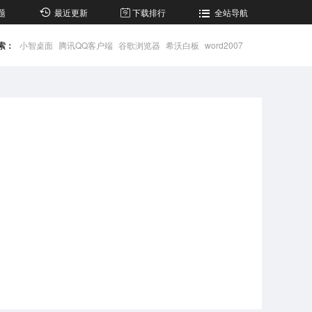
题
最近更新
下载排行
全站导航
索：
小智桌面
腾讯QQ客户端
谷歌浏览器
希沃白板
word2007