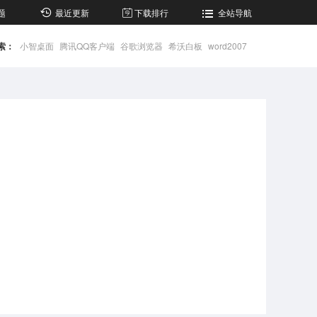
题
最近更新
下载排行
全站导航
索：
小智桌面
腾讯QQ客户端
谷歌浏览器
希沃白板
word2007