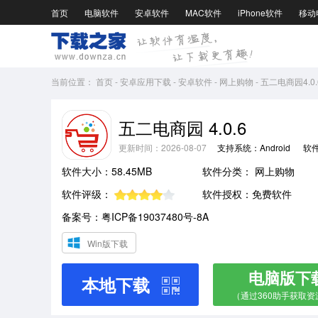
首页
电脑软件
安卓软件
MAC软件
iPhone软件
移动
当前位置：
首页
-
安卓应用下载
-
安卓软件
-
网上购物
-
五二电商园4.0.
五二电商园 4.0.6
更新时间：2026-08-07
支持系统：Android
软
软件大小：58.45MB
软件分类：
网上购物
软件评级：
软件授权：免费软件
备案号：粤ICP备19037480号-8A
Win版下载
电脑版下
本地下载
（通过360助手获取资