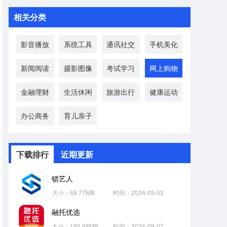
相关分类
影音播放
系统工具
通讯社交
手机美化
新闻阅读
摄影图像
考试学习
网上购物
金融理财
生活休闲
旅游出行
健康运动
办公商务
育儿亲子
下载排行
近期更新
锁艺人
大小：68.77MB
时间：2024-09-03
融托优选
大小：195.98MB
时间：2024-09-07