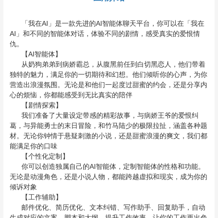
「我在AI」是一款先进的AI智能体聊天平台，你可以在「我在
AI」和不同的智能体对话，体验不同的剧情，感受真实的爱恨情
仇。
【AI智能体】
从奶狗弟弟到病娇霸总，从腹黑前任到白切黑恋人，他们带着
独特的魅力，满足你的一切期待和幻想。他们倾听你的心声，为你
营造出浪漫氛围。无论是和他们一起度过甜蜜的约会，还是分享内
心的烦恼，你都能感受到无比真实的陪伴
【剧情探索】
我们准备了大量设定带感的精彩故事，与病娇王爷的爱恨纠
葛，与异能勇士的末日冒险，和竹马陆少的极限拉扯，涵盖各种题
材。无论你钟情于悬疑刺激的小说，还是甜蜜浪漫的爽文，我们都
能满足你的口味
【个性化定制】
你可以创造独属自己的AI智能体，定制智能体的性格和功能。
无论是动漫角色，还是小说人物，都能跨越虚拟和现实，成为你的
倾诉对象
【工作辅助】
邮件优化、简历优化、文本纠错、写作助手、回复助手，自动
生成对应的文案、脚本和大纲，提升工作效率，让你的工作更出色