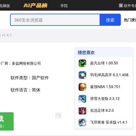
电脑版
学院
软件专
热门搜
1.4.1
猜您喜欢
超凡台球 1.00.50
件厂商：多益网络有限公司
羽毛球高高手 6.3.1.408.405.1129
软件类型：国产软件
最强NBA 1.59.701
软件语言：简体
滑雪大冒险 2.3.12
实况足球 8.2.0
广告
载
飞羽青春 安卓版 v1.4.1
源）