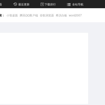
题
最近更新
下载排行
全站导航
索：
小智桌面
腾讯QQ客户端
谷歌浏览器
希沃白板
word2007