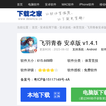
首页
电脑软件
安卓软件
MAC软件
iPhone软件
移动
当前位置：
首页
-
安卓应用下载
-
安卓游戏
-
体育竞技
-
飞羽青春安卓版 v
飞羽青春 安卓版 v1.4.1
更新时间：2023-06-02
支持系统：Android
软
软件大小：615.66MB
软件分类：
体育竞技
软件评级：
软件授权：免费软件
备案号：粤ICP备15117149号-4A
电脑版下
本地下载
（通过360助手获取资