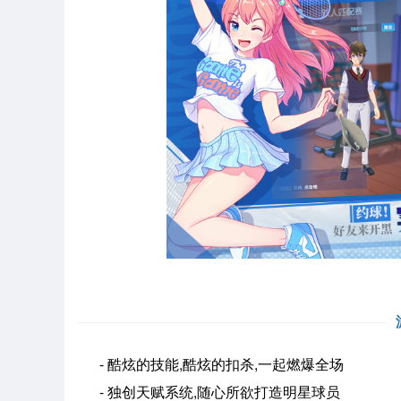
- 酷炫的技能,酷炫的扣杀,一起燃爆全场
- 独创天赋系统,随心所欲打造明星球员