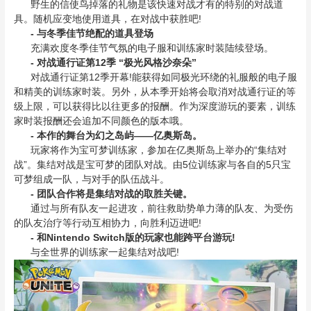
野生的信使鸟掉落的礼物是该快速对战才有的特别的对战道
具。随机应变地使用道具，在对战中获胜吧!
- 与冬季佳节绝配的道具登场
充满欢度冬季佳节气氛的电子服和训练家时装陆续登场。
- 对战通行证第12季 “极光风格沙奈朵”
对战通行证第12季开幕!能获得如同极光环绕的礼服般的电子服
和精美的训练家时装。另外，从本季开始将会取消对战通行证的等
级上限，可以获得比以往更多的报酬。作为深度游玩的要素，训练
家时装报酬还会追加不同颜色的版本哦。
- 本作的舞台为幻之岛屿——亿奥斯岛。
玩家将作为宝可梦训练家，参加在亿奥斯岛上举办的“集结对
战”。集结对战是宝可梦的团队对战。由5位训练家与各自的5只宝
可梦组成一队，与对手的队伍战斗。
- 团队合作将是集结对战的取胜关键。
通过与所有队友一起进攻，前往救助势单力薄的队友、为受伤
的队友治疗等行动互相协力，向胜利迈进吧!
- 和Nintendo Switch版的玩家也能跨平台游玩!
与全世界的训练家一起集结对战吧!