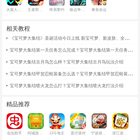
火柴人对决
王者荣耀云游戏
终焉誓约
敢达争锋对决
拳皇命运
相关教程
《宝可梦大集结》圣诞活动今日上线 新宝可梦、新皮肤、全新地图、全新模式
宝可梦大集结第一天任务怎么完成？宝可梦大集结第一天任务完成攻略
宝可梦大集结古月鸟怎么样？宝可梦大集结古月鸟玩法介绍
宝可梦大集结甲贺忍蛙装备怎么选？宝可梦大集结甲贺忍蛙装备选择推荐
宝可梦大集结喷火龙怎么打？宝可梦大集结喷火龙打法介绍
精品推荐
虫虫助手
同城游戏大厅
JJ斗地主
蛋仔派对
宁波游戏大厅
浙江游戏大厅
铁