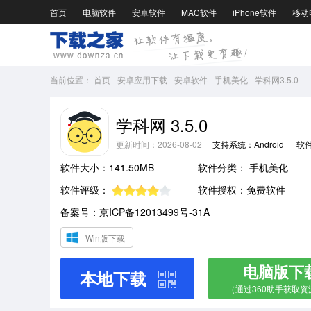
首页
电脑软件
安卓软件
MAC软件
iPhone软件
移动
当前位置：
首页
-
安卓应用下载
-
安卓软件
-
手机美化
-
学科网3.5.0
学科网 3.5.0
更新时间：2026-08-02
支持系统：Android
软
软件大小：141.50MB
软件分类：
手机美化
软件评级：
软件授权：免费软件
备案号：京ICP备12013499号-31A
Win版下载
电脑版下
本地下载
（通过360助手获取资