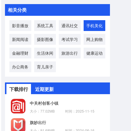
相关分类
影音播放
系统工具
通讯社交
手机美化
新闻阅读
摄影图像
考试学习
网上购物
金融理财
生活休闲
旅游出行
健康运动
办公商务
育儿亲子
下载排行
近期更新
中关村创客小镇
大小：77.02MB
时间：2025-11-15
旗妙出行
大小：91.68MB
时间：2024-06-16