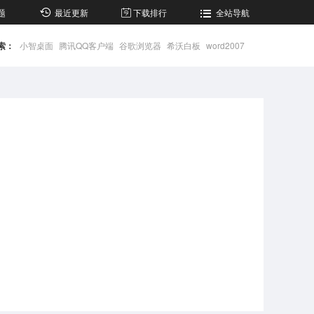
题
最近更新
下载排行
全站导航
索：
小智桌面
腾讯QQ客户端
谷歌浏览器
希沃白板
word2007