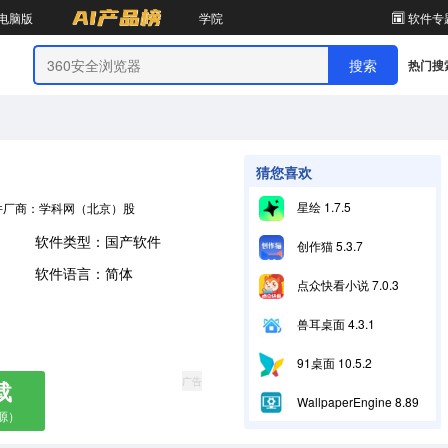
电脑版
学院
软件专
热门搜
猜您喜欢
星绘 1.7.5
件厂商：学科网（北京）股份有限公司
软件类型：国产软件
创作猫 5.3.7
软件语言：简体
点众快看小说 7.0.3
兽耳桌面 4.3.1
91桌面 10.5.2
广告
载
WallpaperEngine 8.89
源）