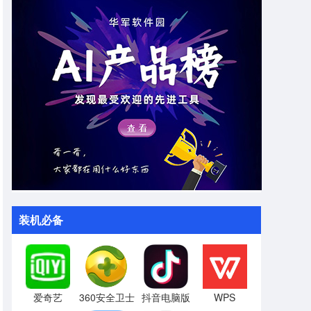
装机必备
爱奇艺
360安全卫士
抖音电脑版
WPS