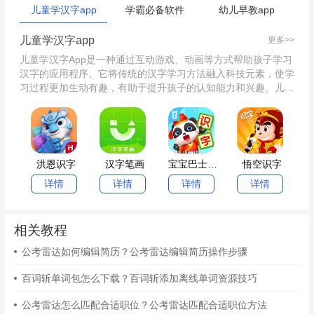
儿童学汉字app
学霸必备软件
幼儿早教app
儿童学汉字app
更多>>
儿童学汉字App是一种通过互动游戏、动画等方式帮助孩子学习
汉字的应用程序。它将传统的汉字学习方法融入科技元素，使学
习过程更加生动有趣，有助于提升孩子的认知能力和兴趣。儿童
学汉字app专题收录了儿童学汉字app的相关内容，提供相关软
件下载，望能助您提升效率，快速解决遇到的难题！
洪恩识字
汉字笔画
宝宝巴士汉字
悟空识字
详情
详情
详情
详情
相关教程
公考雷达如何编辑简历？公考雷达编辑简历操作步骤
百词斩单词包怎么下载？百词斩添加离线单词资源技巧
公考雷达怎么匹配合适职位？公考雷达匹配合适职位方法