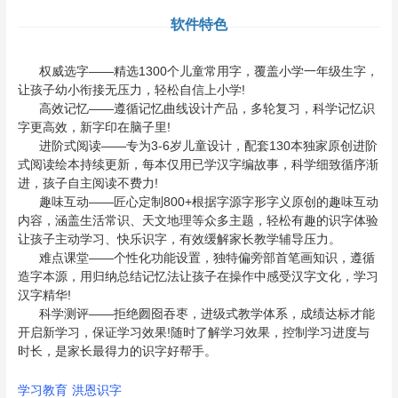
软件特色
权威选字——精选1300个儿童常用字，覆盖小学一年级生字，
让孩子幼小衔接无压力，轻松自信上小学!
高效记忆——遵循记忆曲线设计产品，多轮复习，科学记忆识
字更高效，新字印在脑子里!
进阶式阅读——专为3-6岁儿童设计，配套130本独家原创进阶
式阅读绘本持续更新，每本仅用已学汉字编故事，科学细致循序渐
进，孩子自主阅读不费力!
趣味互动——匠心定制800+根据字源字形字义原创的趣味互动
内容，涵盖生活常识、天文地理等众多主题，轻松有趣的识字体验
让孩子主动学习、快乐识字，有效缓解家长教学辅导压力。
难点课堂——个性化功能设置，独特偏旁部首笔画知识，遵循
造字本源，用归纳总结记忆法让孩子在操作中感受汉字文化，学习
汉字精华!
科学测评——拒绝囫囵吞枣，进级式教学体系，成绩达标才能
开启新学习，保证学习效果!随时了解学习效果，控制学习进度与
时长，是家长最得力的识字好帮手。
学习教育
洪恩识字