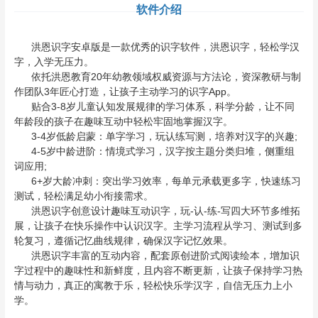
软件介绍
洪恩识字安卓版是一款优秀的识字软件，洪恩识字，轻松学汉
字，入学无压力。
依托洪恩教育20年幼教领域权威资源与方法论，资深教研与制
作团队3年匠心打造，让孩子主动学习的识字App。
贴合3-8岁儿童认知发展规律的学习体系，科学分龄，让不同
年龄段的孩子在趣味互动中轻松牢固地掌握汉字。
3-4岁低龄启蒙：单字学习，玩认练写测，培养对汉字的兴趣;
4-5岁中龄进阶：情境式学习，汉字按主题分类归堆，侧重组
词应用;
6+岁大龄冲刺：突出学习效率，每单元承载更多字，快速练习
测试，轻松满足幼小衔接需求。
洪恩识字创意设计趣味互动识字，玩-认-练-写四大环节多维拓
展，让孩子在快乐操作中认识汉字。主学习流程从学习、测试到多
轮复习，遵循记忆曲线规律，确保汉字记忆效果。
洪恩识字丰富的互动内容，配套原创进阶式阅读绘本，增加识
字过程中的趣味性和新鲜度，且内容不断更新，让孩子保持学习热
情与动力，真正的寓教于乐，轻松快乐学汉字，自信无压力上小
学。