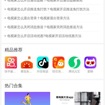
电视家怎么开启通话提醒？电视家开启通话提醒教程
电视家怎么开启推送免打扰？电视家开启推送免打扰方法
电视家怎么退出登录？电视家退出登录方法
电视家怎么关闭消息推送？电视家关闭消息推送方法
电视家怎么开启活动优惠?电视家开启活动优惠方法
精品推荐
快手极速版
番茄免费小说
抖音精选
悟空浏览器
腾讯元宝
爱聊
热门合集