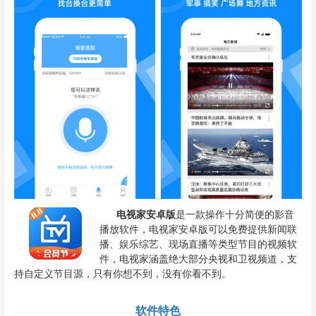
电视家安卓版
是一款操作十分简便的影音
播放软件，电视家安卓版可以免费提供新闻联
播、娱乐综艺、现场直播等类型节目的视频软
件，电视家涵盖绝大部分央视和卫视频道，支
持自定义节目源，只有你想不到，没有你看不到。
软件特色