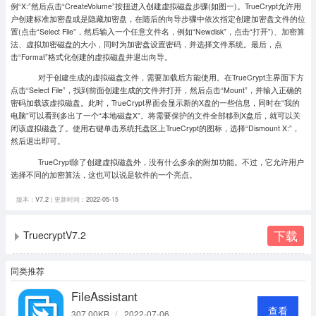
例“X:”然后点击“CreateVolume”按扭进入创建虚拟磁盘步骤(如图一)。TrueCrypt允许用
户创建标准加密盘或是隐藏加密盘，在随后的向导步骤中依次指定创建加密盘文件的位
置(点击“Select File”，然后输入一个任意文件名，例如“Newdisk”，点击“打开”)、加密算
法、虚拟加密磁盘的大小，同时为加密盘设置密码，并选择文件系统。最后，点
击“Format”格式化创建的虚拟磁盘并退出向导。
对于创建生成的虚拟磁盘文件，需要加载后方能使用。在TrueCrypt主界面下方
点击“Select File”，找到前面创建生成的文件并打开，然后点击“Mount”，并输入正确的
密码加载该虚拟磁盘。此时，TrueCrypt界面会显示新的X盘的一些信息，同时在“我的
电脑”可以看到多出了一个“本地磁盘X”。将需要保护的文件全部移到X盘后，就可以关
闭该虚拟磁盘了。使用右键单击系统托盘区上TrueCrypt的图标，选择“Dismount X:”，
然后退出即可。
TrueCrypt除了创建虚拟磁盘外，没有什么多余的附加功能。不过，它允许用户
选择不同的加密算法，这也可以说是软件的一个亮点。
版本：
V7.2
| 更新时间：
2022-05-15
下载
TruecryptV7.2
同类推荐
FileAssistant
查看
307.00KB
/
2022-07-06