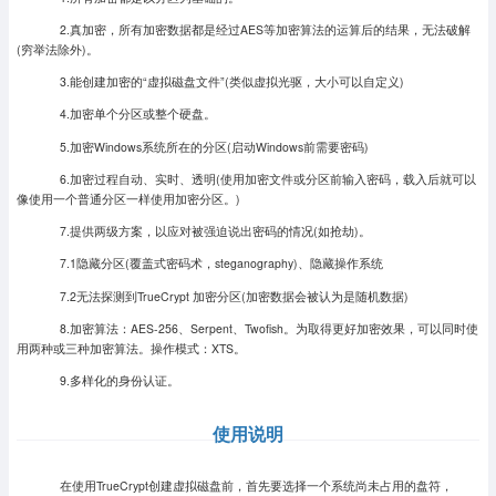
2.真加密，所有加密数据都是经过AES等加密算法的运算后的结果，无法破解
(穷举法除外)。
3.能创建加密的“虚拟磁盘文件”(类似虚拟光驱，大小可以自定义)
4.加密单个分区或整个硬盘。
5.加密Windows系统所在的分区(启动Windows前需要密码)
6.加密过程自动、实时、透明(使用加密文件或分区前输入密码，载入后就可以
像使用一个普通分区一样使用加密分区。)
7.提供两级方案，以应对被强迫说出密码的情况(如抢劫)。
7.1隐藏分区(覆盖式密码术，steganography)、隐藏操作系统
7.2无法探测到TrueCrypt 加密分区(加密数据会被认为是随机数据)
8.加密算法：AES-256、Serpent、Twofish。为取得更好加密效果，可以同时使
用两种或三种加密算法。操作模式：XTS。
9.多样化的身份认证。
使用说明
在使用TrueCrypt创建虚拟磁盘前，首先要选择一个系统尚未占用的盘符，