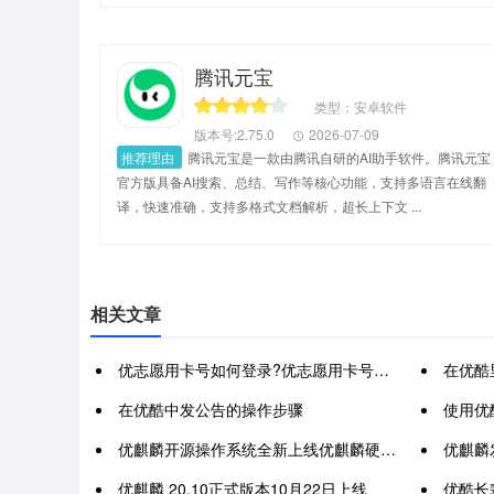
腾讯元宝
类型：安卓软件
版本号:2.75.0
2026-07-09
推荐理由
腾讯元宝是一款由腾讯自研的AI助手软件。腾讯元宝
官方版具备AI搜索、总结、写作等核心功能，支持多语言在线翻
译，快速准确，支持多格式文档解析，超长上下文 ...
相关文章
优志愿用卡号如何登录?优志愿用卡号登录方法
在优酷
在优酷中发公告的操作步骤
使用优
优麒麟开源操作系统全新上线优麒麟硬件适配中心
优麒麟发布 2
优麒麟 20.10正式版本10月22日上线
优酷长辈