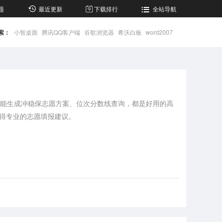
题
最近更新
下载排行
全站导航
索：
小智桌面
腾讯QQ客户端
谷歌浏览器
希沃白板
word2007
、智能生成冲稳保志愿方案、位次分数线查询，都是好用的高
得专业的志愿填报建议。