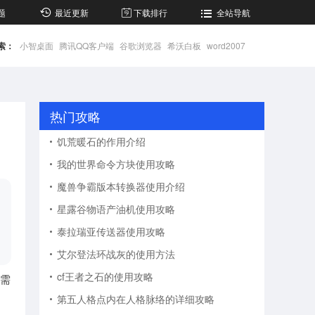
题
最近更新
下载排行
全站导航
索：
小智桌面
腾讯QQ客户端
谷歌浏览器
希沃白板
word2007
热门攻略
饥荒暖石的作用介绍
我的世界命令方块使用攻略
魔兽争霸版本转换器使用介绍
星露谷物语产油机使用攻略
泰拉瑞亚传送器使用攻略
艾尔登法环战灰的使用方法
cf王者之石的使用攻略
需
第五人格点内在人格脉络的详细攻略