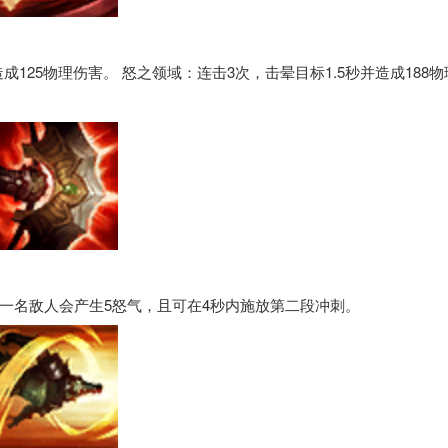
125物理伤害。 怒之领域：连击3次，击晕目标1.5秒并造成188物
一名敌人会产生5怒气，且可在4秒内施放第二段冲刺。