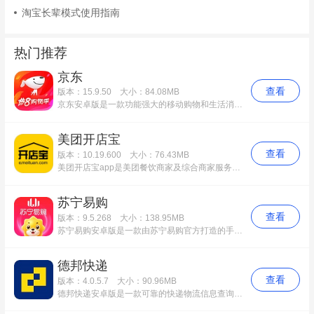
淘宝长辈模式使用指南
热门推荐
京东
查看
版本：15.9.50
大小：84.08MB
京东安卓版是一款功能强大的移动购物和生活消费类手机软件，京东安卓版中的商家保证正品行货、机打发票、售后上门取件、省钱又放心，京东安卓版商品品类覆盖家电、数码通讯、电脑、家居百货、服装服饰、母婴、图书、食品等12大类数万个品牌百万种优质商品。
美团开店宝
查看
版本：10.19.600
大小：76.43MB
美团开店宝app是美团餐饮商家及综合商家服务平台，美团开店宝安卓版主要为美团入驻商家提供的一款手机端店铺后台管理应用，入驻美团的商家可以通过手机来管理自己店铺的团购订单。入驻商家可畅享线上开店、营销获客、数据分析、经营资讯等功能。
苏宁易购
查看
版本：9.5.268
大小：138.95MB
苏宁易购安卓版是一款由苏宁易购官方打造的手机客户端，苏宁易购拥有百万商品，低价抢购，国内外品牌旗舰店厂家直供，并且苏宁易购app100%正品承诺，全国1600多家实体门店，让您购物无忧，苏宁易购还可以货到付款，线下体验，线上购物。
德邦快递
查看
版本：4.0.5.7
大小：90.96MB
德邦快递安卓版是一款可靠的快递物流信息查询软件，德邦快递安卓版具有下单、查单、跟踪及个人资料管理等基本功能，也有Android与电脑双屏互动等个性功能。德邦快递安卓版内置个人资料管理功能界面，用户可以在这里完善自己的资料信息。它支持在线的邮件查询功能，用户能够随时掌握到快递的位置信息。