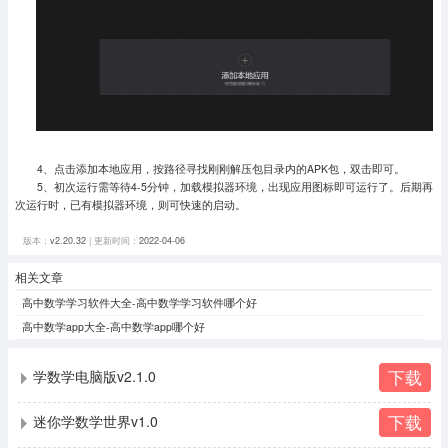
4、点击添加本地应用，按路径寻找刚刚解压包目录内的APK包，双击即可。
5、初次运行需等待4-5分钟，加载模拟器环境，出现应用图标即可运行了。
后期再
次运行时，已有模拟器环境，则可快速的启动。
版本：
v2.20.32
| 更新时间：
2022-04-06
相关文章
高中数学学习软件大全-高中数学学习软件哪个好
高中数学app大全-高中数学app哪个好
下载
学数学电脑版v2.1.0
下载
迷你学数学世界v1.0