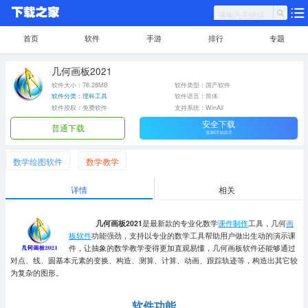
首页
软件
手游
排行
专题
几何画板2021
软件大小：76.28MB
软件类型：国产软件
软件分类：理科工具
软件语言：简体
软件授权：免费软件
支持系统：WinAll
安全下载
普通下载
需360手机助手
数学绘图软件
数学教学
详情
相关
几何画板2021
是最新款的专业化数学
课件制作
工具，几何
画
板软件
功能强劲，支持以专业的数学工具帮助用户做出生动的演示课
件，让抽象的数学教学变得更加直观易懂，几何画板软件还能够通过
对点、线、圆基本元素的变换、构造、测算、计算、动画、跟踪轨迹等，构造出其它较
为复杂的图形。
软件功能