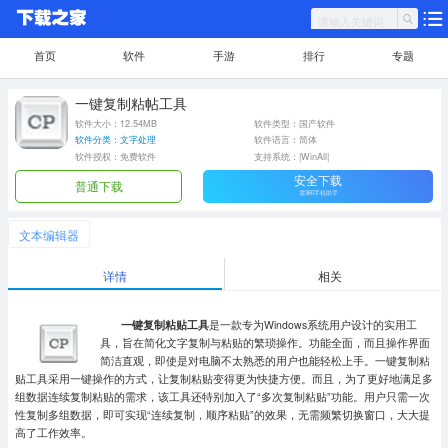
首页
软件
手游
排行
专题
一键复制粘帖工具
软件大小：12.54MB
软件类型：国产软件
软件分类：文字处理
软件语言：简体
软件授权：免费软件
支持系统：|WinAll|
安全下载
普通下载
需360手机助手
文本编辑器
详情
相关
一键复制粘贴工具
是一款专为Windows系统用户设计的实用工
具，旨在简化文字复制与粘贴的繁琐操作。功能全面，而且操作界面
简洁直观，即使是对电脑不太熟悉的用户也能轻松上手。一键复制粘
贴工具采用一键操作的方式，让复制粘贴变得更为快捷方便。而且，为了更好地满足多
组数据连续复制粘贴的需求，该工具还特别加入了“多次复制粘贴”功能。用户只需一次
性复制多组数据，即可实现“连续复制，顺序粘贴”的效果，无需频繁切换窗口，大大提
高了工作效率。