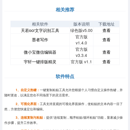
相关推荐
相关软件
版本说明
下载地址
天若ocr文字识别工具
绿色版v5.00
查看
官方版
墨者写作
查看
v1.4.0
官方版
微小宝微信编辑器
查看
v3.3.4
宇轩一键排版精灵
官方版 v1.1
查看
软件特点
1、自定义热键：
一键复制粘贴工具允许您根据个人习惯自定义操作热键，并
随时更改，以满足您在不同场景下的灵活需求。
2、可视化界面：
工具支持直观的可视化界面操作，使粘贴的文本内容一目了
然，方便您快速定位和编辑。
3、连续复制与粘贴
：提供“连续复制，顺序粘贴/循环粘贴”功能，显著减少操
作步骤，提升工作效率。