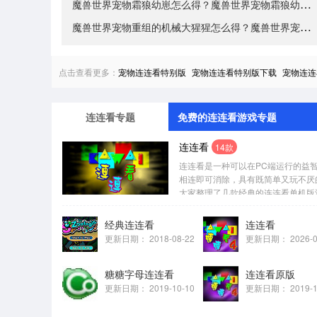
魔兽世界宠物霜狼幼崽怎么得？魔兽世界宠物霜狼幼崽获取
魔兽世界宠物重组的机械大猩猩怎么得？魔兽世界宠物重组
点击查看更多：
宠物连连看特别版
宠物连连看特别版下载
宠物连连
连连看专题
免费的连连看游戏专题
连连看
14款
连连看是一种可以在PC端运行的益
相连即可消除，具有既简单又玩不厌
大家整理了几款经典的连连看单机版
众休闲游戏！...
经典连连看
连连看
更新日期：
2018-08-22
更新日期：
2026-
糖糖字母连连看
连连看原版
更新日期：
2019-10-10
更新日期：
2019-