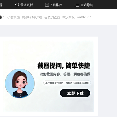
题
最近更新
下载排行
全站导航
索：
小智桌面
腾讯QQ客户端
谷歌浏览器
希沃白板
word2007