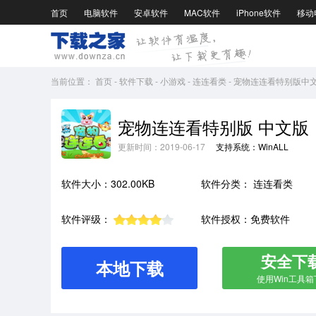
首页
电脑软件
安卓软件
MAC软件
iPhone软件
移动
当前位置：
首页
-
软件下载
-
小游戏
-
连连看类
-
宠物连连看特别版中
宠物连连看特别版 中文版
更新时间：2019-06-17
支持系统：WinALL
软件大小：302.00KB
软件分类：
连连看类
软件评级：
软件授权：免费软件
安全下
本地下载
使用Win工具