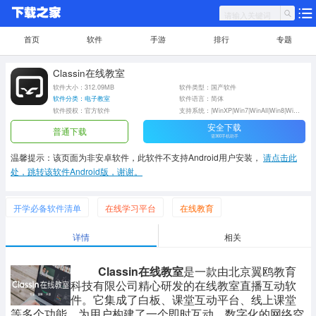
首页
软件
手游
排行
专题
Classin在线教室
软件大小：312.09MB
软件类型：国产软件
软件分类：电子教室
软件语言：简体
软件授权：官方软件
支持系统：|WinXP|Win7|WinAll|Win8|Win10|
安全下载
普通下载
需360手机助手
温馨提示：该页面为非安卓软件，此软件不支持Android用户安装，
请点击此
处，跳转该软件Android版，谢谢。
开学必备软件清单
在线学习平台
在线教育
详情
相关
Classin在线教室
是一款由北京翼鸥教育
科技有限公司精心研发的在线教室直播互动软
件。它集成了白板、课堂互动平台、线上课堂
等多个功能，为用户构建了一个即时互动、数字化的网络空