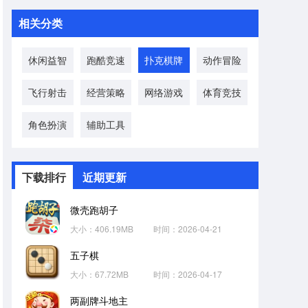
相关分类
休闲益智
跑酷竞速
扑克棋牌
动作冒险
飞行射击
经营策略
网络游戏
体育竞技
角色扮演
辅助工具
下载排行
近期更新
微壳跑胡子
大小：406.19MB
时间：2026-04-21
五子棋
大小：67.72MB
时间：2026-04-17
两副牌斗地主