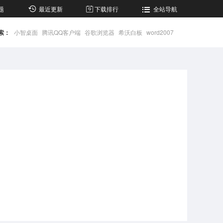
题
最近更新
下载排行
全站导航
索：
小智桌面
腾讯QQ客户端
谷歌浏览器
希沃白板
word2007