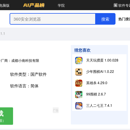
电脑版
学院
软件专
热门搜
.1
猜您喜欢
天天玩掼蛋 1.00.028
件厂商：成都小南科技有限公司
少年围棋AI 1.0.22
软件类型：国产软件
英雄杀 4.29.0
软件语言：简体
99围棋 2.6.7
三人二七王 7.4.1
广告
载
源）