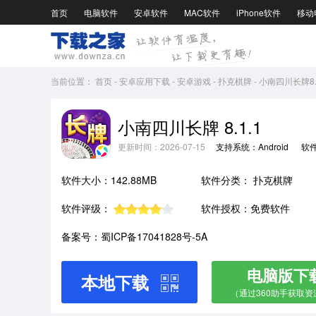
首页
电脑软件
安卓软件
MAC软件
iPhone软件
移动
当前位置：
首页
-
安卓应用下载
-
安卓游戏
-
扑克棋牌
-
小南四川长牌8.1
小南四川长牌 8.1.1
更新时间：2026-07-15
支持系统：Android
软
软件大小：142.88MB
软件分类：
扑克棋牌
软件评级：
软件授权：免费软件
备案号：蜀ICP备17041828号-5A
电脑版下
本地下载
（通过360助手获取资