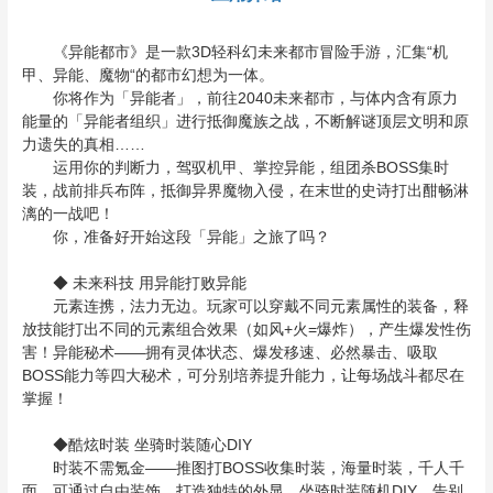
《异能都市》是一款3D轻科幻未来都市冒险手游，汇集“机
甲、异能、魔物“的都市幻想为一体。
你将作为「异能者」，前往2040未来都市，与体内含有原力
能量的「异能者组织」进行抵御魔族之战，不断解谜顶层文明和原
力遗失的真相……
运用你的判断力，驾驭机甲、掌控异能，组团杀BOSS集时
装，战前排兵布阵，抵御异界魔物入侵，在末世的史诗打出酣畅淋
漓的一战吧！
你，准备好开始这段「异能」之旅了吗？
◆ 未来科技 用异能打败异能
元素连携，法力无边。玩家可以穿戴不同元素属性的装备，释
放技能打出不同的元素组合效果（如风+火=爆炸），产生爆发性伤
害！异能秘术——拥有灵体状态、爆发移速、必然暴击、吸取
BOSS能力等四大秘术，可分别培养提升能力，让每场战斗都尽在
掌握！
◆酷炫时装 坐骑时装随心DIY
时装不需氪金——推图打BOSS收集时装，海量时装，千人千
面，可通过自由装饰，打造独特的外显，坐骑时装随机DIY，告别