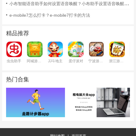
小布智能语音助手如何设置语音唤醒？小布助手设置语音唤醒的方法
e-mobile7怎么打卡？e-mobile7打卡的方法
精品推荐
虫虫助手
同城游戏大厅
JJ斗地主
蛋仔派对
宁波游戏大厅
浙江游戏大厅
铁
热门合集
网站地图
|
返回首页